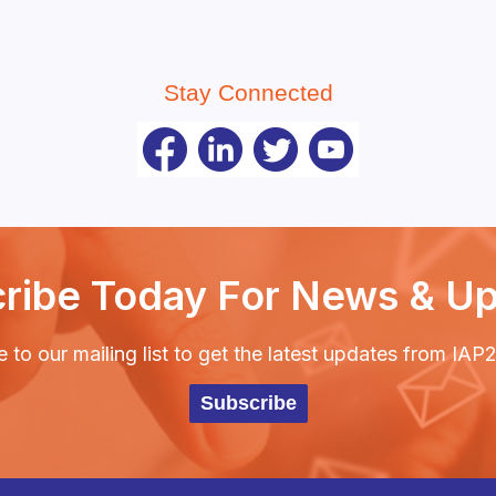
Stay Connected
ribe Today For News & U
 to our mailing list to get the latest updates from IA
Subscribe