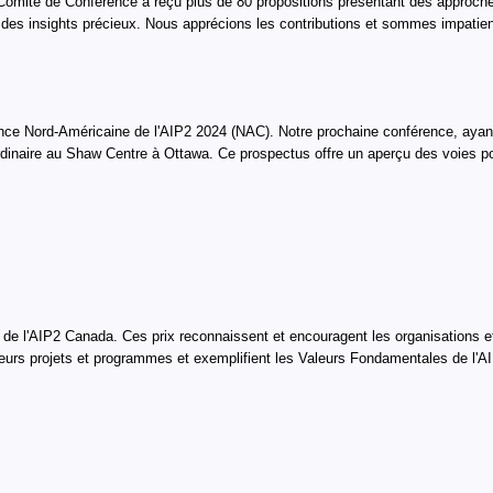
 Comité de Conférence a reçu plus de 80 propositions présentant des approch
es insights précieux. Nous apprécions les contributions et sommes impatien
e Nord-Américaine de l'AIP2 2024 (NAC). Notre prochaine conférence, ayant p
rdinaire au Shaw Centre à Ottawa. Ce prospectus offre un aperçu des voies pot
 l'AIP2 Canada. Ces prix reconnaissent et encouragent les organisations et l
nt leurs projets et programmes et exemplifient les Valeurs Fondamentales de l'A