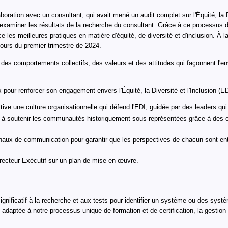
aboration avec un consultant, qui avait mené un audit complet sur l'Équité, la 
 d'examiner les résultats de la recherche du consultant. Grâce à ce processus
les meilleures pratiques en matière d'équité, de diversité et d'inclusion. À l
cours du premier trimestre de 2024.
 des comportements collectifs, des valeurs et des attitudes qui façonnent l'e
 pour renforcer son engagement envers l'Équité, la Diversité et l'Inclusion (ED
ltive une culture organisationnelle qui défend l'EDI, guidée par des leaders qu
soutenir les communautés historiquement sous-représentées grâce à des cadr
aux de communication pour garantir que les perspectives de chacun sont ent
Directeur Exécutif sur un plan de mise en œuvre.
gnificatif à la recherche et aux tests pour identifier un système ou des syst
ge adaptée à notre processus unique de formation et de certification, la gesti