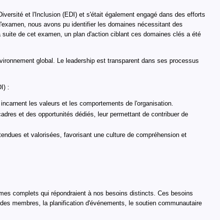
Diversité et l'Inclusion (EDI) et s'était également engagé dans des efforts
 d'examen, nous avons pu identifier les domaines nécessitant des
a suite de cet examen, un plan d'action ciblant ces domaines clés a été
nvironnement global. Le leadership est transparent dans ses processus
I) :
i incarnent les valeurs et les comportements de l'organisation.
es et des opportunités dédiés, leur permettant de contribuer de
endues et valorisées, favorisant une culture de compréhension et
èmes complets qui répondraient à nos besoins distincts. Ces besoins
on des membres, la planification d'événements, le soutien communautaire