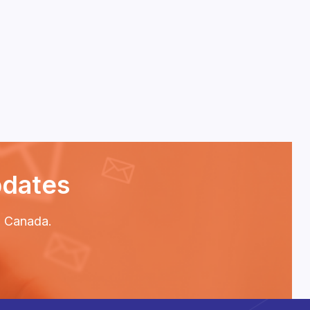
pdates
P2 Canada.