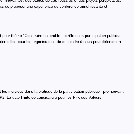
es innovantes, des études de cas réussies et des projets perspicaces,
ts de proposer une expérience de conférence enrichissante et
our thème "Construire ensemble : le rôle de la participation publique
entielles pour les organisations de se joindre à nous pour défendre la
es individus dans la pratique de la participation publique - promouvant
IP2. La date limite de candidature pour les Prix des Valeurs