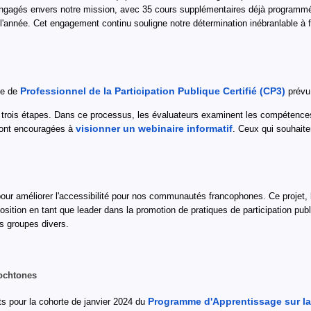
gagés envers notre mission, avec 35 cours supplémentaires déjà programmés p
e l'année. Cet engagement continu souligne notre détermination inébranlable à
Professionnel de la Participation Publique Certifié (CP3)
me de
prévu
é en trois étapes. Dans ce processus, les évaluateurs examinent les compéte
visionner un webinaire informatif
sont encouragées à
. Ceux qui souhaite
pour améliorer l'accessibilité pour nos communautés francophones. Ce projet, l
position en tant que leader dans la promotion de pratiques de participation pu
es groupes divers.
tochtones
Programme d'Apprentissage sur la
ts pour la cohorte de janvier 2024 du