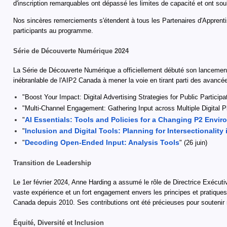
d'inscription remarquables ont dépassé les limites de capacité et ont soulig
Nos sincères remerciements s'étendent à tous les Partenaires d'Apprenti
participants au programme.
Série de Découverte Numérique 2024
La Série de Découverte Numérique a officiellement débuté son lancement
inébranlable de l'AIP2 Canada à mener la voie en tirant parti des avancé
"Boost Your Impact: Digital Advertising Strategies for Public Participa
"Multi-Channel Engagement: Gathering Input across Multiple Digital 
AI Essentials: Tools and Policies for a Changing P2 Envi
"
Inclusion and Digital Tools: Planning for Intersectionalit
"
Decoding Open-Ended Input: Analysis Tools
"
" (26 juin)
Transition de Leadership
Le 1er février 2024, Anne Harding a assumé le rôle de Directrice Exécutiv
vaste expérience et un fort engagement envers les principes et pratiques 
Canada depuis 2010. Ses contributions ont été précieuses pour soutenir 
Équité, Diversité et Inclusion