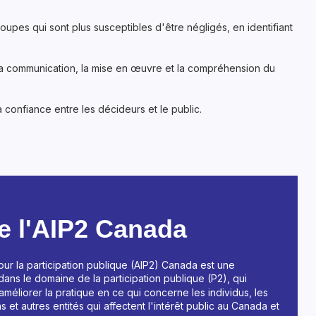
oupes qui sont plus susceptibles d'être négligés, en identifiant
nsi la communication, la mise en œuvre et la compréhension du
 confiance entre les décideurs et le public.
e l'AIP2 Canada
pour la participation publique (AIP2) Canada est une
dans le domaine de la participation publique (P2), qui
méliorer la pratique en ce qui concerne les individus, les
s et autres entités qui affectent l'intérêt public au Canada et