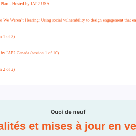
on Plan - Hosted by IAP2 USA
Weren’t Hearing: Using social vulnerability to design engagement that ena
n 1 of 2)
d by IAP2 Canada (session 1 of 10)
n 2 of 2)
Quoi de neuf
lités et mises à jour en v