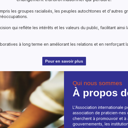
ompris les groupes racialisés, les peuples autochtones et d'autres gr
réoccupations.
ision qui reflète les intérêts et les valeurs du public, facilitant ai
oratives à long terme en améliorant les relations et en renforçant la
Pour en savoir plus
Qui nous sommes
À propos d
L'Association internationale 
association de praticien-nes
cherchent à promouvoir et à a
gouvernements, les institution