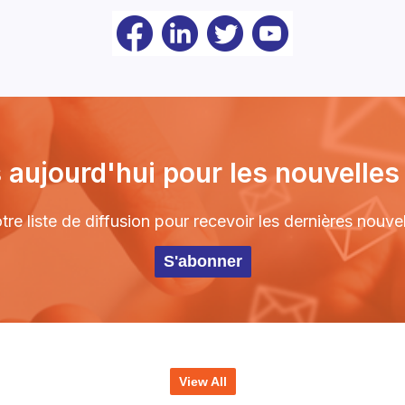
 aujourd'hui pour les nouvelles 
e liste de diffusion pour recevoir les dernières nouv
S'abonner
View All