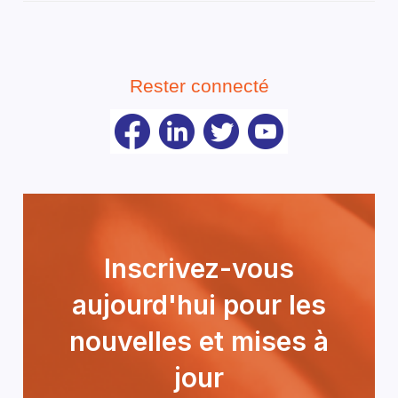
Rester connecté
Inscrivez-vous
aujourd'hui pour les
nouvelles et mises à
jour