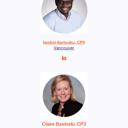
Iwokiri Apriouku, CP3
Vancouver

Claire Basinski, CP3