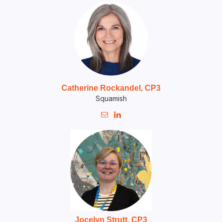
Catherine Rockandel, CP3
Squamish


Jocelyn Strutt, CP3