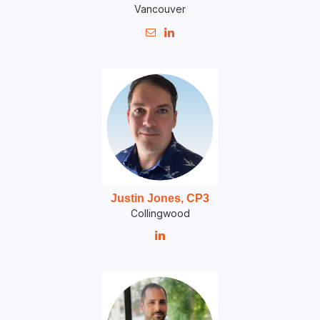
Vancouver


Justin Jones, CP3
Collingwood
