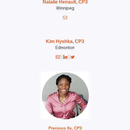
Natalie Henault, CP3
Winnipeg

Kim Hyshka, CP3
Edmonton



Precious Ile, CP3