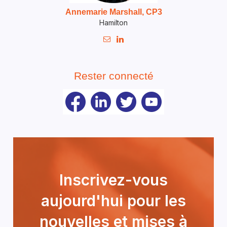
Annemarie Marshall, CP3
Hamilton


Rester connecté
Inscrivez-vous
aujourd'hui pour les
nouvelles et mises à