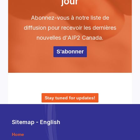
jour
Abonnez-vous à notre liste de
diffusion pour recevoir les dernières
nouvelles d'AIP2 Canada.
S'abonner
Stay tuned for updates!
Sitemap - English
Home