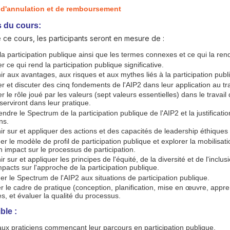
e d'annulation et de remboursement
s du cours:
de ce cours, les participants seront en mesure de :
 la participation publique ainsi que les termes connexes et ce qui la ren
ier ce qui rend la participation publique significative.
ir aux avantages, aux risques et aux mythes liés à la participation publ
ier et discuter des cinq fondements de l'AIP2 dans leur application au tra
ier le rôle joué par les valeurs (sept valeurs essentielles) dans le travail
 serviront dans leur pratique.
dre le Spectrum de la participation publique de l'AIP2 et la justification
ns.
ir sur et appliquer des actions et des capacités de leadership éthiques 
er le modèle de profil de participation publique et explorer la mobilisat
 impact sur le processus de participation.
ir sur et appliquer les principes de l'équité, de la diversité et de l'inclus
mpacts sur l'approche de la participation publique.
er le Spectrum de l'AIP2 aux situations de participation publique.
r le cadre de pratique (conception, planification, mise en œuvre, appren
es, et évaluer la qualité du processus.
ible :
x praticiens commençant leur parcours en participation publique.