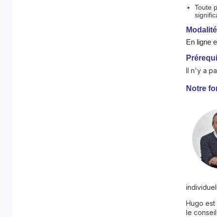
Toute 
signifi
Modalité
En ligne e
Prérequi
Il n'y a p
Notre fo
individue
Hugo est 
le consei