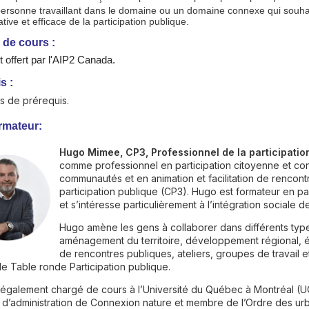
personne travaillant dans le domaine ou un domaine connexe qui souha
cative et efficace de la participation publique.
 de cours :
t offert par l'AIP2 Canada.
s :
as de prérequis.
rmateur:
Hugo Mimee, CP3, Professionnel de la participatio
comme professionnel en participation citoyenne et cons
communautés et en animation et facilitation de rencontr
participation publique (CP3). Hugo est formateur en pa
et s’intéresse particulièrement à l’intégration sociale
Hugo amène les gens à collaborer dans différents type
aménagement du territoire, développement régional, éne
de rencontres publiques, ateliers, groupes de travail
lle Table ronde Participation publique.
également chargé de cours à l’Université du Québec à Montréal (UQA
l d’administration de Connexion nature et membre de l’Ordre des u