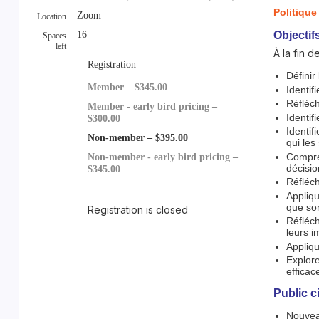
Politiqu
Zoom
Location
16
Objectif
Spaces
left
À la fin 
Registration
Définir
Member – $345.00
Identif
Réfléch
Member - early bird pricing –
Identif
$300.00
Identif
Non-member – $395.00
qui les
Compren
Non-member - early bird pricing –
décisio
$345.00
Réfléch
Appliqu
que son
Registration is closed
Réfléch
leurs i
Appliqu
Explore
efficac
Public c
Nouveau