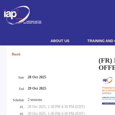
ABOUT US
TRAINING AND 
Back
(FR)
OFFE
28 Oct 2025
Start
29 Oct 2025
End
2 sessions
Schedule
28 Oct 2025, 1:30 PM 4:30 PM (EDT)
#1.
29 Oct 2025, 1:30 PM 4:30 PM (EDT)
#2.