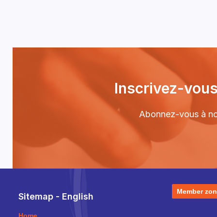
Inscrivez-vous
Abonnez-vous à notr
Member zon
Sitemap - English
Home