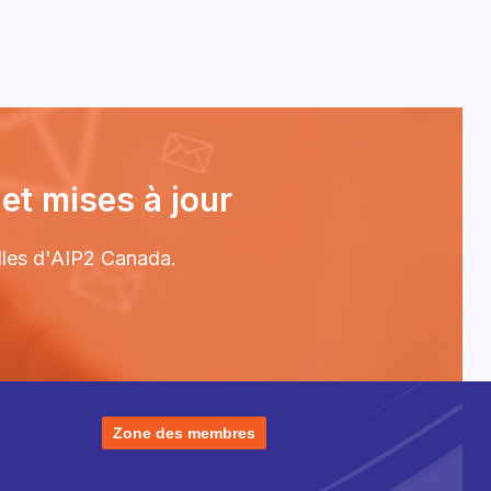
et mises à jour
elles d'AIP2 Canada.
Zone des membres