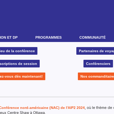
ON ET DP
PROGRAMMES
COMMUNAUTÉ
ieu de la conférence
Partenaires de voya
scriptions de session
Conférenciers
vez-vous dès maintenant!
Nos commanditaire
, où le thème de 
Conférence nord-américaine (NAC) de l'AIP2 2024
igieux Centre Shaw à Ottawa.